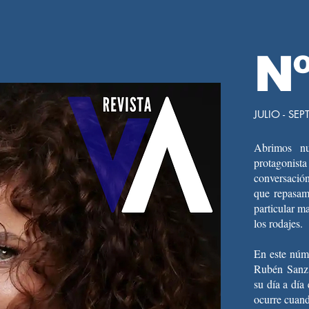
Nº
JULIO - SE
Abrimos nu
protagonist
conversación
que repasamo
particular m
los rodajes.
En este núm
Rubén Sanz,
su día a día
ocurre cuand