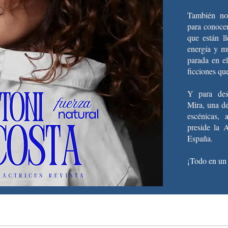
También no
para conocer
que están l
energía y m
parada en el
ficciones qu
Y para des
Mira, una de
escénicas, 
preside la 
España.
¡Todo en un 