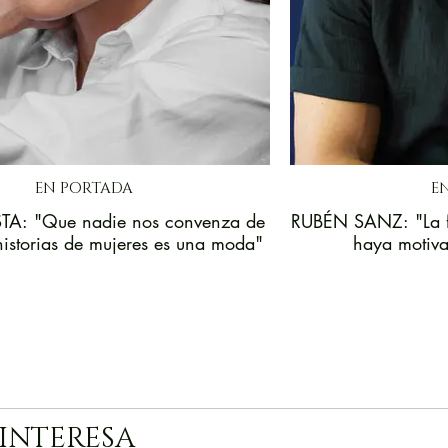
EN PORTADA
E
A: "Que nadie nos convenza de
RUBÉN SANZ: "La f
historias de mujeres es una moda"
haya motiva
 INTERESA