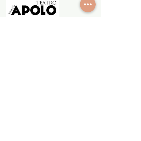
Contacto
Gran Vía 62 - 3Izq, Madrid |
actoresrevista@uniondeactores.com
Tel:
91 523 05
47
www.uniondeactores.com
www.actoresactricesrevista.com