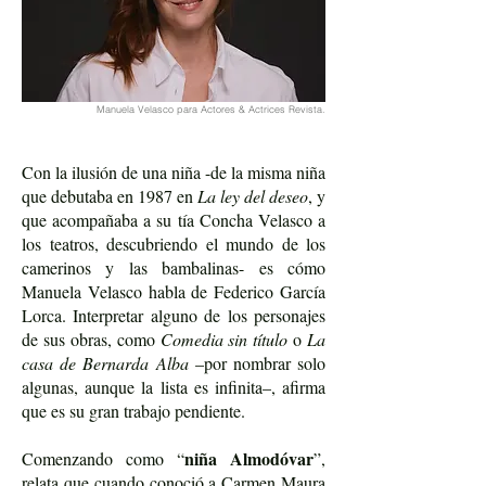
Manuela Velasco para Actores & Actrices Revista.
Con la ilusión de una niña -de la misma niña
que debutaba en 1987 en
La ley del deseo
, y
que acompañaba a su tía Concha Velasco a
los teatros, descubriendo el mundo de los
camerinos y las bambalinas- es cómo
Manuela Velasco habla de Federico García
Lorca. Interpretar alguno de los personajes
de sus obras, como
Comedia sin título
o
La
casa de Bernarda Alba
–por nombrar solo
algunas, aunque la lista es infinita–, afirma
que es su gran trabajo pendiente.
niña Almodóvar
Comenzando como “
”,
relata que cuando conoció a Carmen Maura