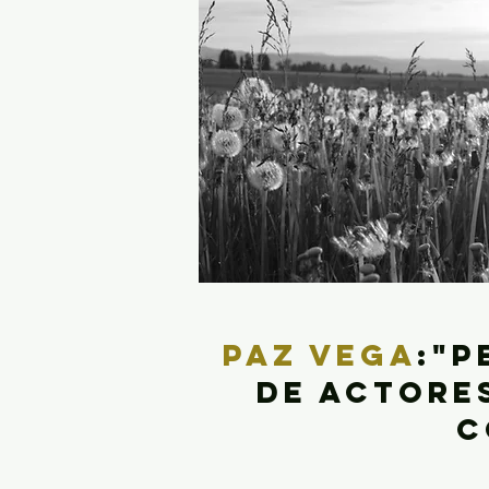
PAZ VEGA
:"P
de actores
c