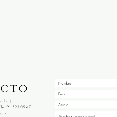
acto
adrid |
Tel: 91 523 05 47
s.com