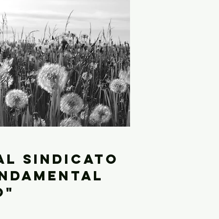
al sindicato
undamental
o"