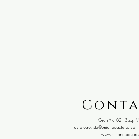
Cont
Gran Vía 62 - 3Izq, M
actoresrevista@uniondeactores.com
www.uniondeactore