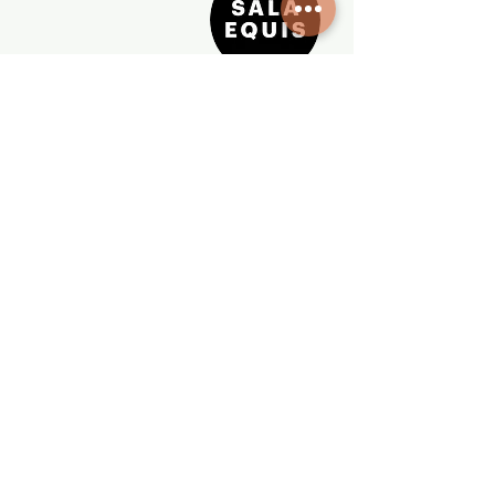
Contacto
Gran Vía 62 - 3Izq, Madrid |
actoresrevista@uniondeactores.com
Tel:
91 523 05
47
www.uniondeactores.com
www.actoresactricesrevista.com