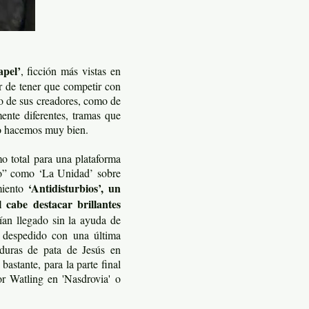
apel’
, ficción más vistas en
r de tener que competir con
to de sus creadores, como de
ente diferentes, tramas que
lo hacemos muy bien.
o total para una plataforma
año” como ‘La Unidad’ sobre
‘Antidisturbios’, un
miento
 cabe destacar brillantes
ían llegado sin la ayuda de
n despedido con una última
teduras de pata de Jesús en
astante, para la parte final
r Watling en 'Nasdrovia' o