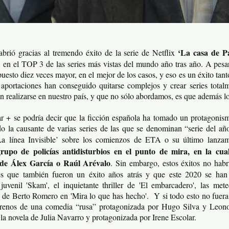
‘La casa de P
abrió gracias al tremendo éxito de la serie de Netflix
en el TOP 3 de las series más vistas del mundo año tras año. A pesa
esto diez veces mayor, en el mejor de los casos, y eso es un éxito tan
portaciones han conseguido quitarse complejos y crear series totalm
 realizarse en nuestro país, y que no sólo abordamos, es que además 
r + se podría decir que la ficción española ha tomado un protagonism
sido la causante de varias series de las que se denominan “serie del 
 ‘La línea Invisible’ sobre los comienzos de ETA o su último lanza
grupo de policías antidisturbios en el punto de mira, en la cual
 de Álex García o Raúl Arévalo
. Sin embargo, estos éxitos no habr
tes que también fueron un éxito años atrás y que este 2020 se ha
juvenil 'Skam', el inquietante thriller de 'El embarcadero', las me
 de Berto Romero en 'Mira lo que has hecho'. Y si todo esto no fuera b
strenos de una comedia “rusa” protagonizada por Hugo Silva y Leono
la novela de Julia Navarro y protagonizada por Irene Escolar.