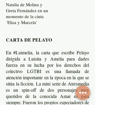
Natalia de Molina y
Greta Fernández en un
momento de la cinta
´Elisa y Marcela'
CARTA DE PELAYO
En #Luimelia, la carta que escribe Pelayo
dirigida a Luisita y Amelia para darles
fuerza en su lucha por los derechos del
colectivo LGTBI es una llamada de
atención importante en la época en la que se
sitúa la ficción. La mini serie de Atresmedia
es un spin-off de dos personajes muy
queridos de la conocida Amar es para
siempre. Fueron los propios espectadores de
la serie de Antena 3 los que incitaron, a
través de redes sociales, a llevar a cabo la
historia paralela entre Luisita y Amelia.
Dicho y hecho. El spin-off ha sido un éxito