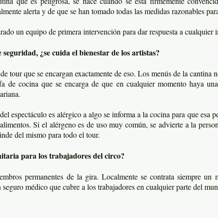
utina que es peligrosa, se hace cuando se está firmemente convenci
almente alerta y de que se han tomado todas las medidas razonables par
ado un equipo de primera intervención para dar respuesta a cualquier i
seguridad, ¿se cuida el bienestar de los artistas?
 de tour que se encargan exactamente de eso. Los menús de la cantina n
fa de cocina que se encarga de que en cualquier momento haya una 
ariana.
del espectáculo es alérgico a algo se informa a la cocina para que esa
alimentos. Si el alérgeno es de uso muy común, se advierte a la person
inde del mismo para todo el tour.
itaria para los trabajadores del circo?
embros permanentes de la gira. Localmente se contrata siempre un ma
 seguro médico que cubre a los trabajadores en cualquier parte del mu