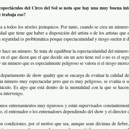
ectáculos del Circo del Sol se nota que hay una muy buena inte
e trabaja eso?
a a todos los niveles jerárquicos. Por tanto, cuando se crea un número
dad que tiene que haber a disposición del artista o de los artistas qu
la seguridad es problemática porque espectacularidad y riesgo suelen ir 
hace un número. Se trata de equilibrar la espectacularidad del número c
 en el que dicen que el que decide sin un acto tiene red o no es el segu
un número que es especialmente peligroso se valora si el riesgo merec
 departamento de show quality que se encarga de evaluar la calidad de
un número muy espectacular pero que es muy peligroso, se evalúa si se
ctáculo. Es algo que está dentro de la mentalidad con la que se hacen 
ra intervengo.
 unos entrenamientos muy rigurosos y están supervisados constantemente p
tico, el entrenador o los entrenadores dependiendo del show y el director 
en condiciones, por el motivo que sea, aunque sean décimas de fiebre