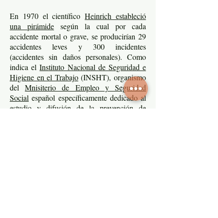
En 1970 el científico
Heinrich estableció
una pirámide
según la cual por cada
accidente mortal o grave, se producirían 29
accidentes leves y 300 incidentes
(accidentes sin daños personales). Como
indica el
Instituto Nacional de Seguridad e
Higiene en el Trabajo
(INSHT), organismo
del
Mnisiterio de Empleo y Seguridad
Social
español específicamente dedicado al
estudio y difusión de la prevención de
riesgos laborales, esta proporción dista de
ser universal pero encierra una verdad. Y es
si se quiere reducir a cero los
que
accidentes graves o mortales es necesario
resolver las causas que pueden provocar
los accidentes leves y las de los incidentes.
¿Es una misión imposible lo que se propone
en el párrafo anterior? No. Si hay empresas
de mucho mayor riesgo, como los sectores