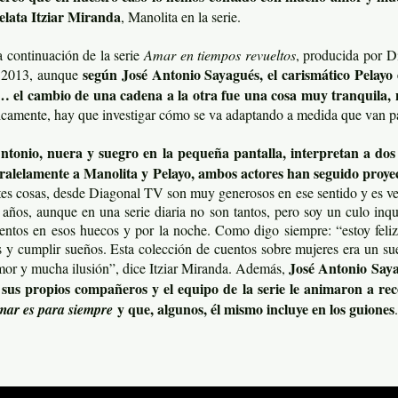
relata Itziar Miranda
, Manolita en la serie.
a continuación de la serie
Amar en tiempos revueltos
, producida por D
según José Antonio Sayagués, el carismático Pelayo 
e 2013, aunque
el cambio de una cadena a la otra fue una cosa muy tranquila,
gicamente, hay que investigar cómo se va adaptando a medida que van p
ntonio, nuera y suegro en la pequeña pantalla, interpretan a do
ralelamente a Manolita y Pelayo, ambos actores han seguido proyec
ntes cosas, desde Diagonal TV son muy generosos en ese sentido y es v
 años, aunque en una serie diaria no son tantos, pero soy un culo inq
uentos en esos huecos y por la noche. Como digo siempre: “estoy feliz
s y cumplir sueños. Esta colección de cuentos sobre mujeres era un su
José Antonio Sayag
or y mucha ilusión”, dice Itziar Miranda. Además,
sus propios compañeros y el equipo de la serie le animaron a rec
y que, algunos, él mismo incluye en los guiones
ar es para siempre
.