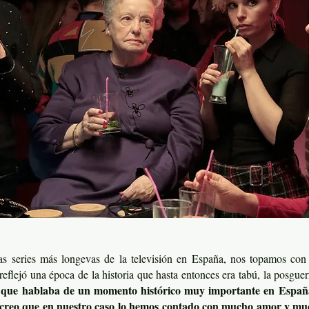
las series más longevas de la televisión en España, nos topamos co
reflejó una época de la historia que hasta entonces era tabú, la posgue
l que hablaba de un momento histórico muy importante en España
o creo que en nuestro caso lo hemos contado con mucho amor y muc