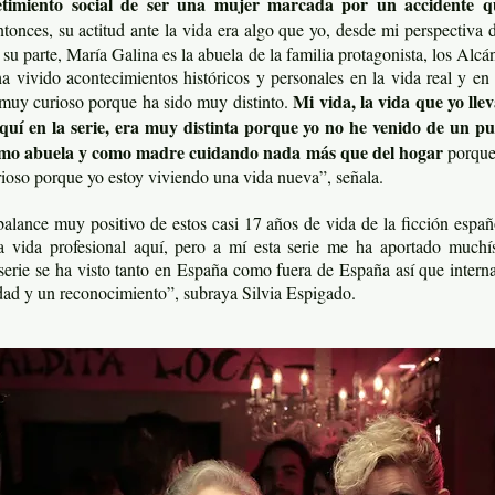
etimiento social de ser una mujer marcada por un accidente q
tonces, su actitud ante la vida era algo que yo, desde mi perspectiva
u parte, María Galina es la abuela de la familia protagonista, los Alcánt
ha vivido acontecimientos históricos y personales en la vida real y en
Mi vida, la vida que yo lle
 muy curioso porque ha sido muy distinto.
uí en la serie, era muy distinta porque yo no he venido de un pu
como abuela y como madre cuidando nada más que del hogar
porque 
oso porque yo estoy viviendo una vida nueva”, señala.
balance muy positivo de estos casi 17 años de vida de la ficción espa
 vida profesional aquí, pero a mí esta serie me ha aportado muchís
erie se ha visto tanto en España como fuera de España así que intern
lidad y un reconocimiento”, subraya Silvia Espigado.