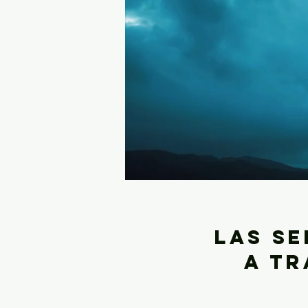
las se
a tr