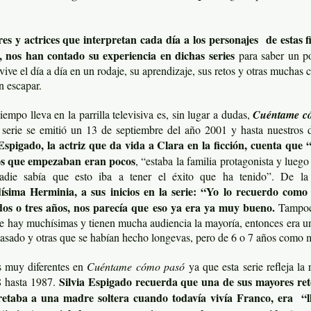
res y actrices que interpretan cada día a los personajes de estas fi
, nos han contado su experiencia en dichas series
para saber un po
vive el día a día en un rodaje, su aprendizaje, sus retos y otras muchas 
n escapar.
empo lleva en la parrilla televisiva es, sin lugar a dudas,
Cuéntame c
 serie se emitió un 13 de septiembre del año 2001 y hasta nuestros 
 Espigado, la actriz que da vida a Clara en la ficción, cuenta que
os que empezaban eran pocos
, “estaba la familia protagonista y lueg
nadie sabía que esto iba a tener el éxito que ha tenido”. De l
ísima Herminia, a sus inicios en la serie: “Yo lo recuerdo como 
dos o tres años, nos parecía que eso ya era ya muy bueno.
Tampoco
ue hay muchísimas y tienen mucha audiencia la mayoría, entonces era u
casado y otras que se habían hecho longevas, pero de 6 o 7 años como m
s muy diferentes en
Cuéntame cómo pasó
ya que esta serie refleja la 
Silvia Espigado recuerda que una de sus mayores retos
8 hasta 1987.
pretaba a una madre soltera cuando todavía vivía Franco, era “