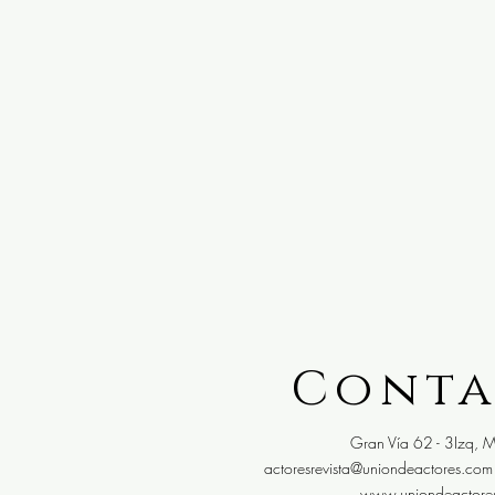
Cont
Gran Vía 62 - 3Izq, M
actoresrevista@uniondeactores.com
www.uniondeactore